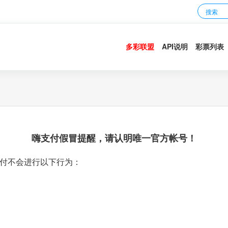
多彩联盟
API说明
彩票列表
嗨支付假冒提醒，请认明唯一官方帐号！
付不会进行以下行为：