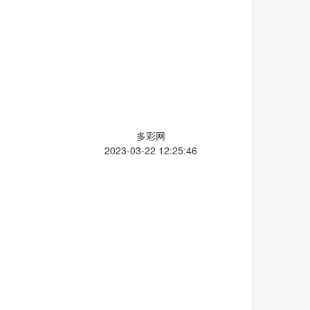
多彩网
2023-03-22 12:25:46