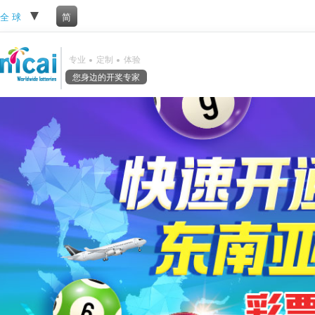
全 球
简
专业
定制
体验
您身边的开奖专家