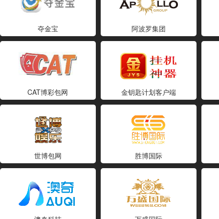
夺金宝
阿波罗集团
CAT博彩包网
金钥匙计划客户端
世博包网
胜博国际