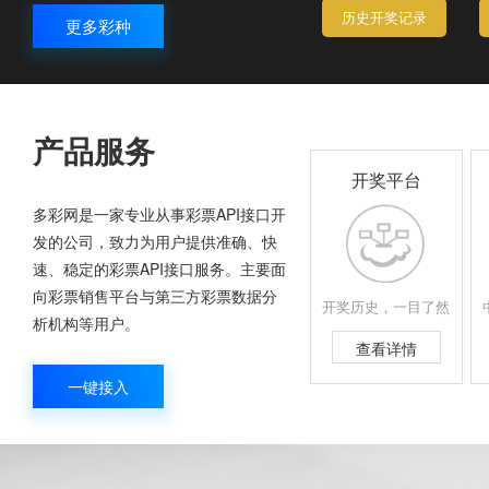
历史开奖记录
更多彩种
[维护公告]
韩国股市休市日
产品服务
[维护公告]
2025年 MAX3D 春节休市
开奖平台
多彩网是一家专业从事彩票API接口开
发的公司，致力为用户提供准确、快
[维护公告]
速、稳定的彩票API接口服务。主要面
向彩票销售平台与第三方彩票数据分
开奖历史，一目了然
析机构等用户。
[节日公告]
国庆节彩票休市公告
查看详情
一键接入
[节日公告]