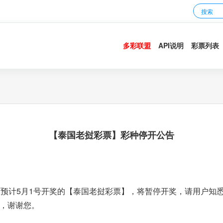
多彩联盟
API说明
彩票列表
【泰国老挝彩票】彩种停开公告
原预计5月1号开奖的【泰国老挝彩票】，将暂停开奖，请用户知
，谢谢您。