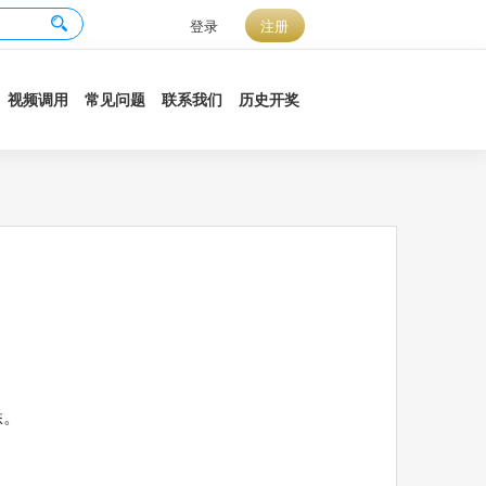
登录
注册
视频调用
常见问题
联系我们
历史开奖
悉。