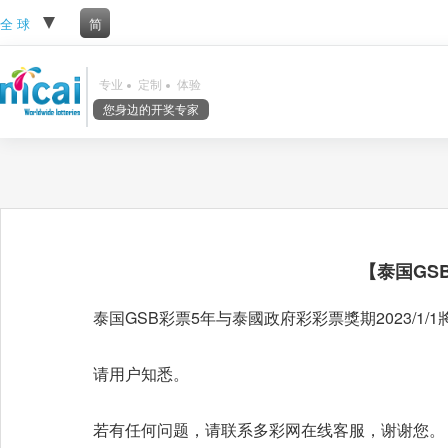
全 球
简
专业
定制
体验
您身边的开奖专家
【泰国GS
泰国GSB彩票5年与泰國政府彩彩票獎期2023/1/1將
请用户知悉。
若有任何问题，请联系多彩网在线客服，谢谢您。