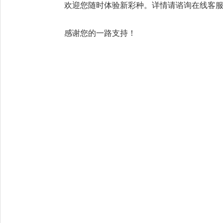
欢迎您随时体验新彩种。详情请谘询在线客
感谢您的一路支持！