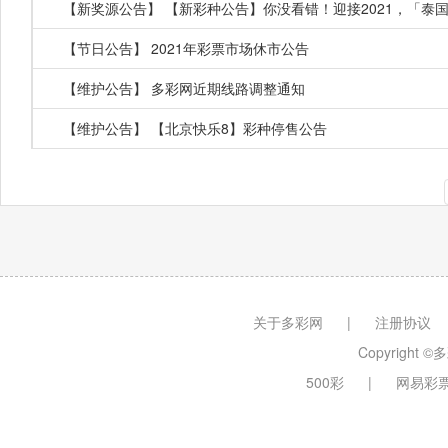
【新奖源公告】
【新彩种公告】你没看错！迎接2021，「泰
【节日公告】
2021年彩票市场休市公告
【维护公告】
多彩网近期线路调整通知
【维护公告】
【北京快乐8】彩种停售公告
关于多彩网
|
注册协议
Copyright ©多
500彩
|
网易彩